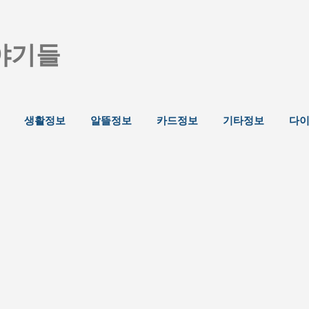
기본 콘텐츠로 건너뛰기
야기들
생활정보
알뜰정보
카드정보
기타정보
다