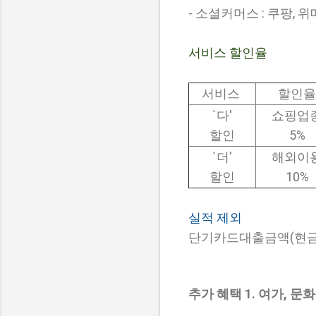
- 소셜커머스 : 쿠팡, 위
서비스 할인율
서비스
할인율
`다'
쇼핑업
할인
5%
`더'
해외이
할인
10%
실적 제외
단기카드대출금액(현금서
추가 혜택 1. 여가, 문화