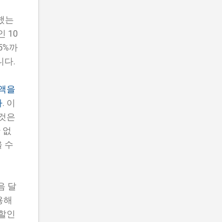
용했는
 10
5%까
니다.
금액을
다
. 이
 것은
 없
 수
음 달
용해
 할인