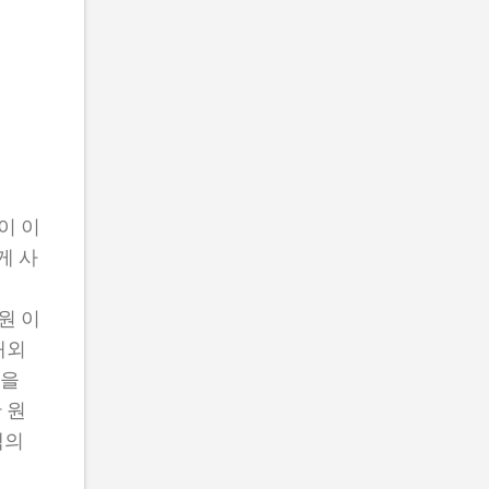
이 이
게 사
원 이
해외
원을
 원
액의