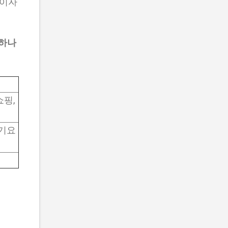
무이자
 하나
쇼핑,
전기요