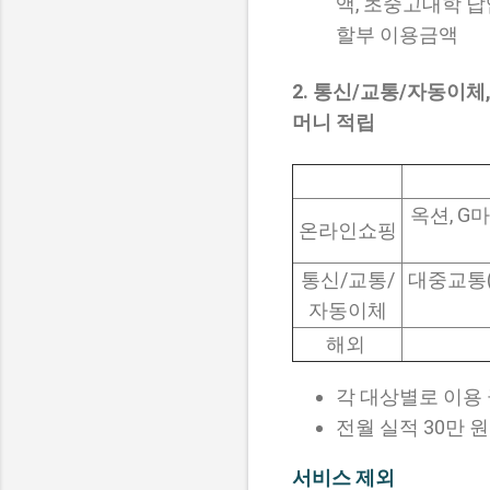
액, 초중고대학 
할부 이용금액
2. 통신/교통/자동이체,
머니 적립
옥션, G마
온라인쇼핑
통신/교통/
대중교통(버
자동이체
해외
각 대상별로 이용 
전월 실적 30만 
서비스 제외