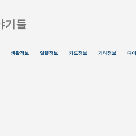
기본 콘텐츠로 건너뛰기
야기들
생활정보
알뜰정보
카드정보
기타정보
다