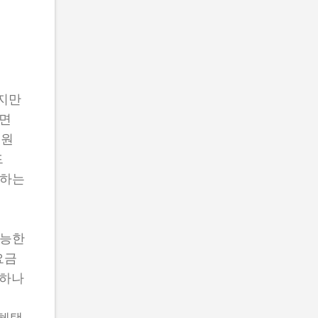
하지만
다면
 원
드
택하는
가능한
요금
 하나
 혜택