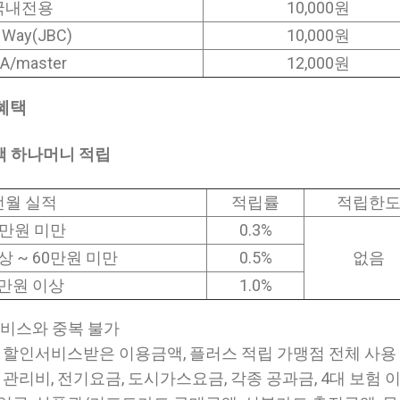
국내전용
10,000원
 Way(JBC)
10,000원
SA/master
12,000원
 혜택
액 하나머니 적립
전월 실적
적립률
적립한
0만원 미만
0.3%
상 ~ 60만원 미만
0.5%
없음
0만원 이상
1.0%
서비스와 중복 불가
- 할인서비스받은 이용금액, 플러스 적립 가맹점 전체 사용
트 관리비, 전기요금, 도시가스요금, 각종 공과금, 4대 보험 