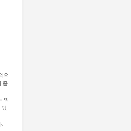
위적으
 줍
는 방
 있
.