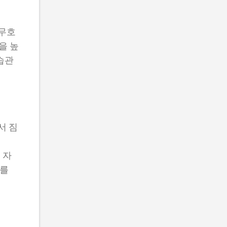
 무호
을 높
습관
서 짐
 자
이를