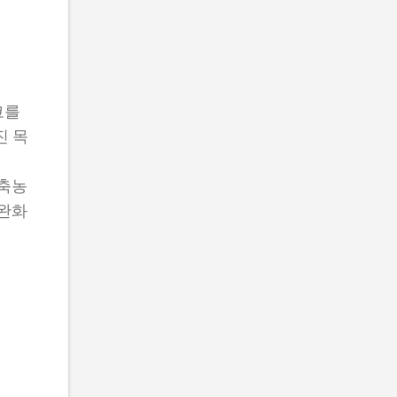
코를
진 목
 축농
 완화