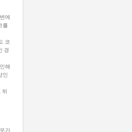
주변에
코를
도 코
인 경
 인해
양인
 뒤
경우가