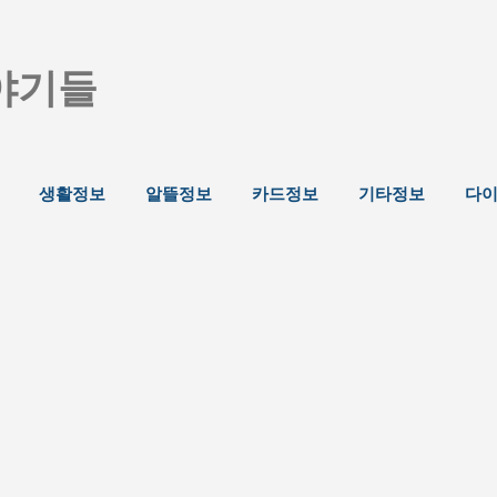
기본 콘텐츠로 건너뛰기
야기들
생활정보
알뜰정보
카드정보
기타정보
다