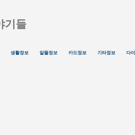
기본 콘텐츠로 건너뛰기
야기들
생활정보
알뜰정보
카드정보
기타정보
다