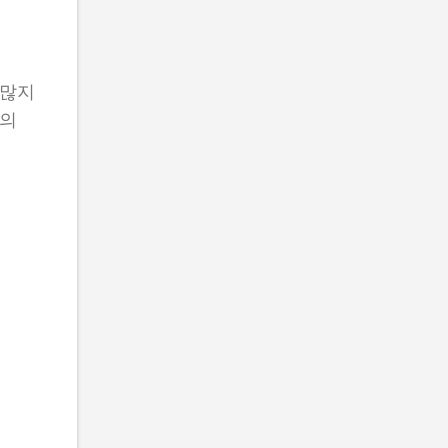
 많지
소의