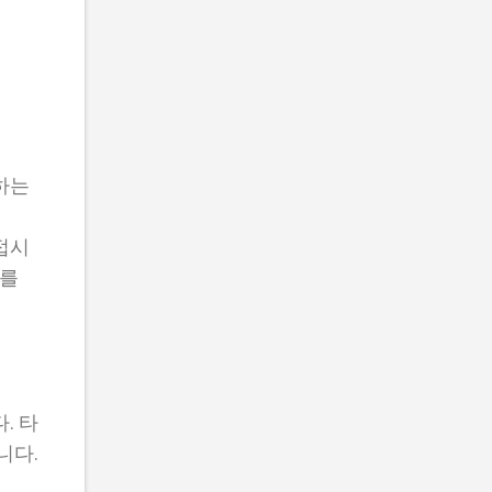
하는
접시
코를
. 타
니다.