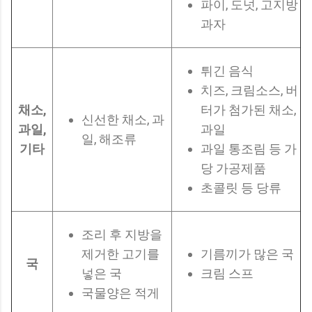
파이, 도넛, 고지방
과자
튀긴 음식
치즈, 크림소스, 버
채소,
터가 첨가된 채소,
신선한 채소, 과
과일,
과일
일, 해조류
기타
과일 통조림 등 가
당 가공제품
초콜릿 등 당류
조리 후 지방을
제거한 고기를
기름끼가 많은 국
국
넣은 국
크림 스프
국물양은 적게