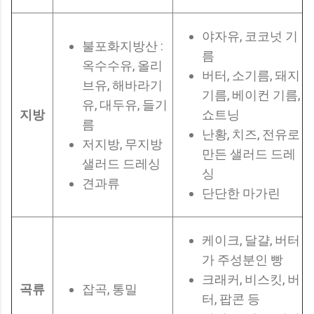
야자유, 코코넛 기
불포화지방산 :
름
옥수수유, 올리
버터, 소기름, 돼지
브유, 해바라기
기름, 베이컨 기름,
유, 대두유, 들기
지방
쇼트닝
름
난황, 치즈, 전유로
저지방, 무지방
만든 샐러드 드레
샐러드 드레싱
싱
견과류
단단한 마가린
케이크, 달걀, 버터
가 주성분인 빵
크래커, 비스킷, 버
곡류
잡곡, 통밀
터, 팝콘 등