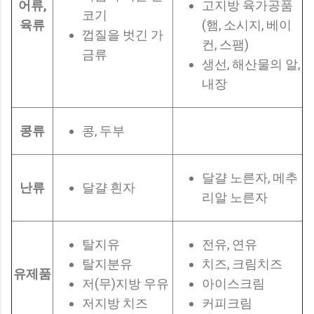
어류,
고지방 육가공품
코기
육류
(햄, 소시지, 베이
껍질을 벗긴 가
컨, 스팸)
금류
생선, 해산물의 알,
내장
콩류
콩, 두부
달걀 노른자, 메추
난류
달걀 흰자
리알 노른자
탈지유
전유, 연유
탈지분유
치즈, 크림치즈
유제품
저(무)지방 우유
아이스크림
저지방 치즈
커피크림