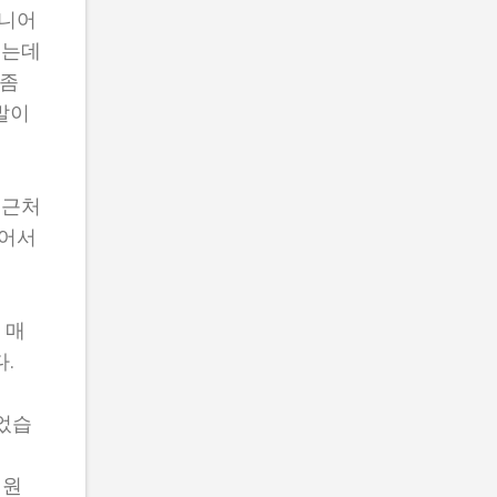
주니어
했는데
 좀
발이
 근처
있어서
 매
.
이었습
 원