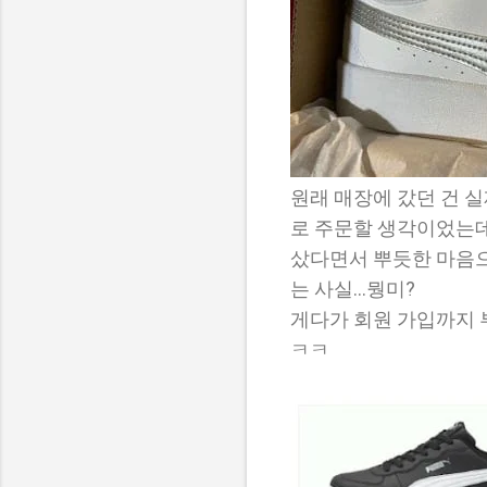
원래 매장에 갔던 건 
로 주문할 생각이었는데
샀다면서 뿌듯한 마음으
는 사실...뭥미?
게다가 회원 가입까지 부
ㅋㅋ