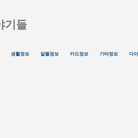
기본 콘텐츠로 건너뛰기
야기들
생활정보
알뜰정보
카드정보
기타정보
다