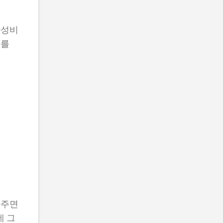
가성비
화를
사주면
데 그