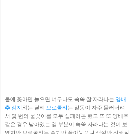
물에 꽂아만 놓으면 너무나도 쑥쑥 잘 자라나는
양배
추 심지
와는 달리
브로콜리
는 밑동이 자주 물러버려
서 몇 번의 물꽂이를 모두 실패하곤 했고 또 또 양배추
같은 경우 남아있는 잎 부분이 쑥쑥 자라나는 것이 보
였지만 브로콜리는 줄기만 꽂아놓으니 색깔만 진해질