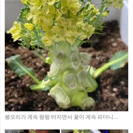
봉오리가 계속 팡팡 터지면서 꽃이 계속 피더니....