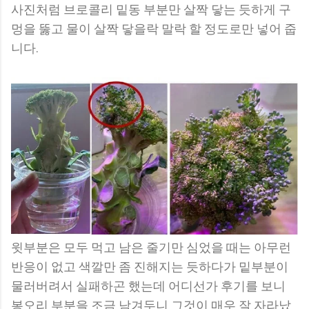
사진처럼 브로콜리 밑동 부분만 살짝 닿는 듯하게 구
멍을 뚫고 물이 살짝 닿을락 말락 할 정도로만 넣어 줍
니다.
윗부분은 모두 먹고 남은 줄기만 심었을 때는 아무런
반응이 없고 색깔만 좀 진해지는 듯하다가 밑부분이
물러버려서 실패하곤 했는데 어디선가 후기를 보니
봉오리 부분을 조금 남겨두니 그것이 매우 잘 자라났